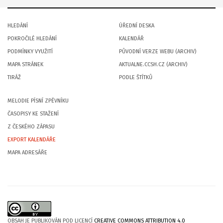
HLEDÁNÍ
ÚŘEDNÍ DESKA
POKROČILÉ HLEDÁNÍ
KALENDÁŘ
PODMÍNKY VYUŽITÍ
PŮVODNÍ VERZE WEBU (ARCHIV)
MAPA STRÁNEK
AKTUALNE.CCSH.CZ (ARCHIV)
TIRÁŽ
PODLE ŠTÍTKŮ
MELODIE PÍSNÍ ZPĚVNÍKU
ČASOPISY KE STAŽENÍ
Z ČESKÉHO ZÁPASU
EXPORT KALENDÁŘE
MAPA ADRESÁŘE
OBSAH JE PUBLIKOVÁN POD LICENCÍ
CREATIVE COMMONS ATTRIBUTION 4.0