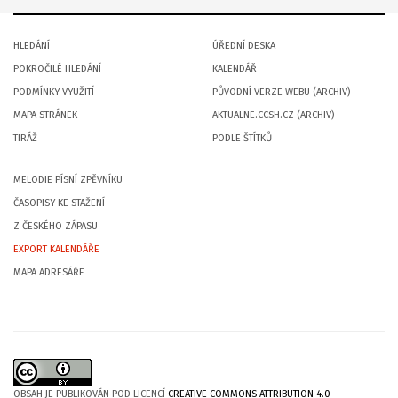
HLEDÁNÍ
ÚŘEDNÍ DESKA
POKROČILÉ HLEDÁNÍ
KALENDÁŘ
PODMÍNKY VYUŽITÍ
PŮVODNÍ VERZE WEBU (ARCHIV)
MAPA STRÁNEK
AKTUALNE.CCSH.CZ (ARCHIV)
TIRÁŽ
PODLE ŠTÍTKŮ
MELODIE PÍSNÍ ZPĚVNÍKU
ČASOPISY KE STAŽENÍ
Z ČESKÉHO ZÁPASU
EXPORT KALENDÁŘE
MAPA ADRESÁŘE
OBSAH JE PUBLIKOVÁN POD LICENCÍ
CREATIVE COMMONS ATTRIBUTION 4.0