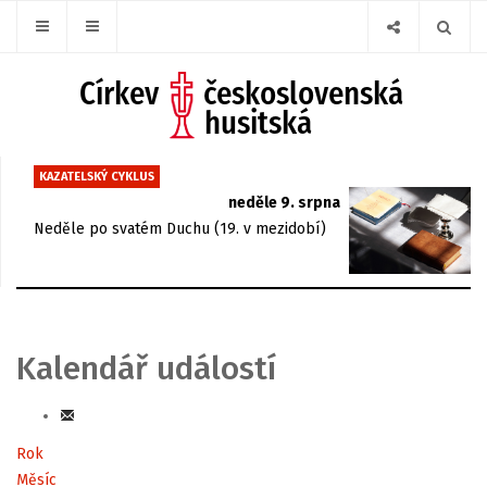
KAZATELSKÝ CYKLUS
neděle 9. srpna
Neděle po svatém Duchu (19. v mezidobí)
Kalendář událostí
Rok
Měsíc