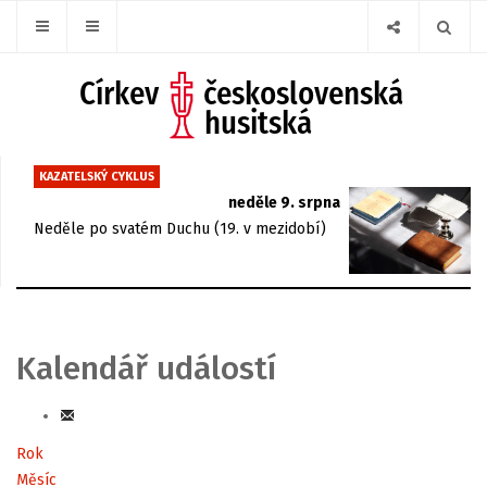
KAZATELSKÝ CYKLUS
neděle 9. srpna
Neděle po svatém Duchu (19. v mezidobí)
Kalendář událostí
Rok
Měsíc