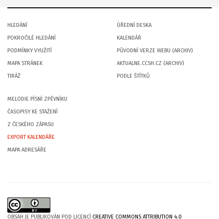
HLEDÁNÍ
ÚŘEDNÍ DESKA
POKROČILÉ HLEDÁNÍ
KALENDÁŘ
PODMÍNKY VYUŽITÍ
PŮVODNÍ VERZE WEBU (ARCHIV)
MAPA STRÁNEK
AKTUALNE.CCSH.CZ (ARCHIV)
TIRÁŽ
PODLE ŠTÍTKŮ
MELODIE PÍSNÍ ZPĚVNÍKU
ČASOPISY KE STAŽENÍ
Z ČESKÉHO ZÁPASU
EXPORT KALENDÁŘE
MAPA ADRESÁŘE
OBSAH JE PUBLIKOVÁN POD LICENCÍ
CREATIVE COMMONS ATTRIBUTION 4.0