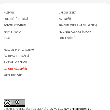
HLEDÁNÍ
ÚŘEDNÍ DESKA
POKROČILÉ HLEDÁNÍ
KALENDÁŘ
PODMÍNKY VYUŽITÍ
PŮVODNÍ VERZE WEBU (ARCHIV)
MAPA STRÁNEK
AKTUALNE.CCSH.CZ (ARCHIV)
TIRÁŽ
PODLE ŠTÍTKŮ
MELODIE PÍSNÍ ZPĚVNÍKU
ČASOPISY KE STAŽENÍ
Z ČESKÉHO ZÁPASU
EXPORT KALENDÁŘE
MAPA ADRESÁŘE
OBSAH JE PUBLIKOVÁN POD LICENCÍ
CREATIVE COMMONS ATTRIBUTION 4.0