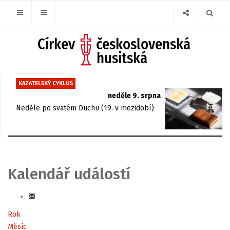
KAZATELSKÝ CYKLUS
neděle 9. srpna
Neděle po svatém Duchu (19. v mezidobí)
Kalendář událostí
Rok
Měsíc