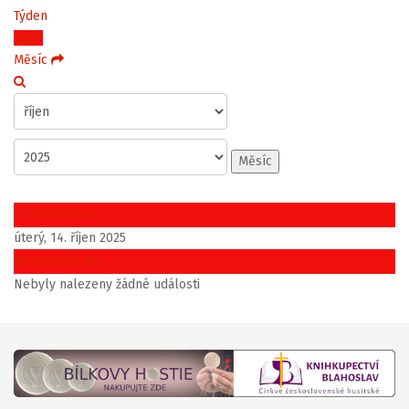
Týden
Dnes
Měsíc
Měsíc
Předchozí den
úterý, 14. říjen 2025
Následující den
Nebyly nalezeny žádné události