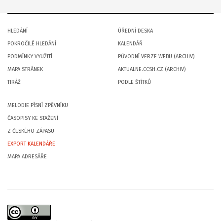
HLEDÁNÍ
ÚŘEDNÍ DESKA
POKROČILÉ HLEDÁNÍ
KALENDÁŘ
PODMÍNKY VYUŽITÍ
PŮVODNÍ VERZE WEBU (ARCHIV)
MAPA STRÁNEK
AKTUALNE.CCSH.CZ (ARCHIV)
TIRÁŽ
PODLE ŠTÍTKŮ
MELODIE PÍSNÍ ZPĚVNÍKU
ČASOPISY KE STAŽENÍ
Z ČESKÉHO ZÁPASU
EXPORT KALENDÁŘE
MAPA ADRESÁŘE