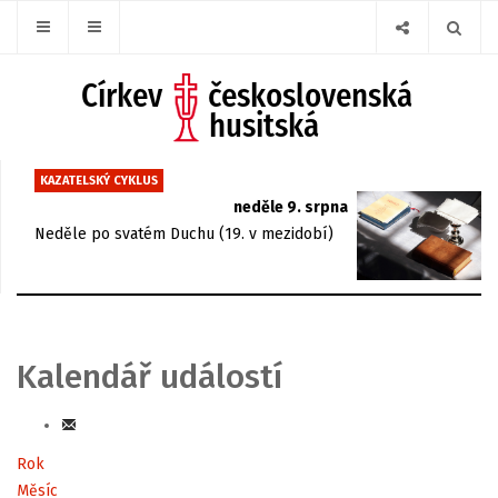
KAZATELSKÝ CYKLUS
neděle 9. srpna
Neděle po svatém Duchu (19. v mezidobí)
Kalendář událostí
Rok
Měsíc