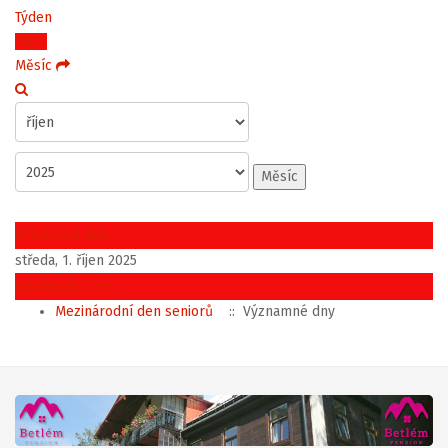
Týden
Dnes
Měsíc
Měsíc
Předchozí den
středa, 1. říjen 2025
Následující den
Mezinárodní den seniorů
:: Významné dny