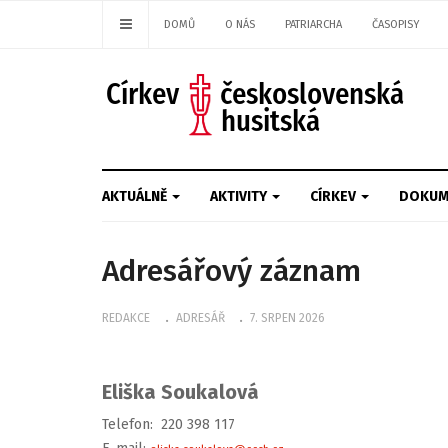
DOMŮ
O NÁS
PATRIARCHA
ČASOPISY
AKTUÁLNĚ
AKTIVITY
CÍRKEV
DOKUM
Adresářový záznam
REDAKCE
ADRESÁŘ
7. SRPEN 2026
Eliška Soukalová
Telefon: 220 398 117