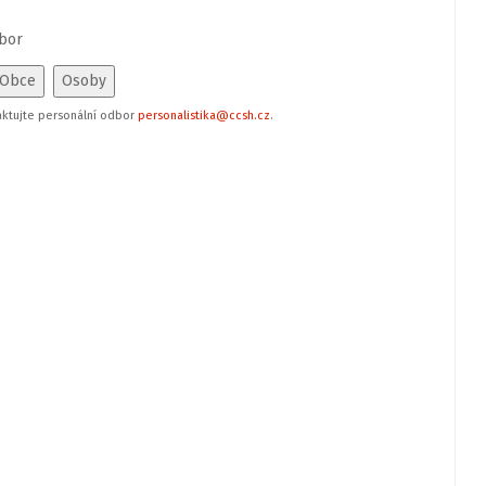
bor
aktujte personální odbor
personalistika@ccsh.cz
.