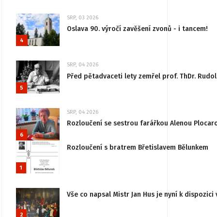
SRP, 03 2026
Oslava 90. výročí zavěšení zvonů - i tancem!
4
SRP, 04 2026
Před pětadvaceti lety zemřel prof. ThDr. Rudo
5
SRP, 04 2026
Rozloučení se sestrou farářkou Alenou Plocar
6
Rozloučení s bratrem Břetislavem Bělunkem
1
Vše co napsal Mistr Jan Hus je nyní k dispozici 
2