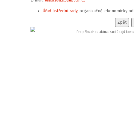
E-mail:
eliska.soukalova@ccsh.cz
Úřad ústřední rady
, organizačně-ekonomický od
Pro případnou aktualizaci údajů kont