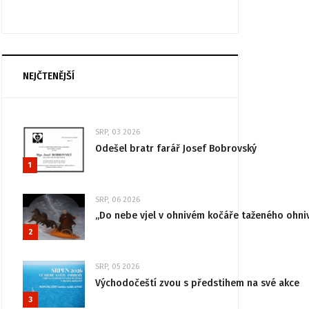
NEJČTENĚJŠÍ
SRP, 03 2026
Odešel bratr farář Josef Bobrovský
1
SRP, 06 2026
„Do nebe vjel v ohnivém kočáře taženého ohni
2
SRP, 05 2026
Východočeští zvou s předstihem na své akce
3