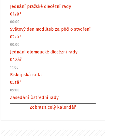
Jednání pražské diecézní rady
01
zář
00:00
Světový den modliteb za péči o stvoření
02
zář
00:00
Jednání olomoucké diecézní rady
04
zář
14:00
Biskupská rada
05
zář
09:00
Zasedání Ústřední rady
Zobrazit celý kalendář