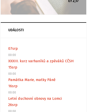
Ef 2,17
UDÁLOSTI
07
srp
00:00
XXXIII. kurz varhaníků a zpěváků CČSH
15
srp
00:00
Památka Marie, matky Páně
16
srp
00:00
Letní duchovní obnovy na Lomci
26
srp
00:00