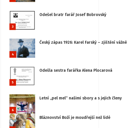
Odešel bratr farář Josef Bobrovský
3
Český zápas 1926: Karel Farský – zjištění vážn
4
Odešla sestra farářka Alena Plocarová
5
Letní „pel mel“ našimi sbory a s jejich členy
6
Bláznovství Boží je moudřejší než lidé