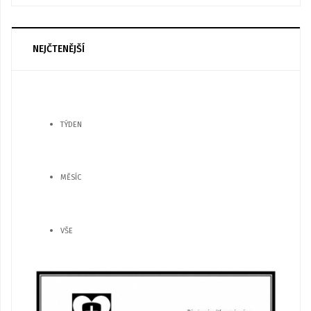
NEJČTENĚJŠÍ
TÝDEN
MĚSÍC
VŠE