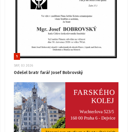
1
SRP, 03 2026
Odešel bratr farář Josef Bobrovský