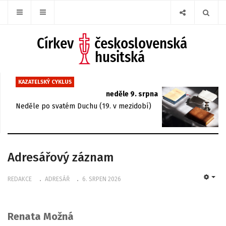
KAZATELSKÝ CYKLUS
neděle 9. srpna
Neděle po svatém Duchu (19. v mezidobí)
Adresářový záznam
REDAKCE
ADRESÁŘ
6. SRPEN 2026
EMP
Renata Možná