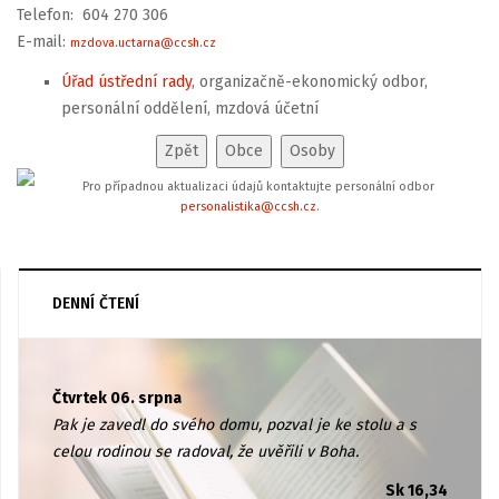
Telefon: 604 270 306
E-mail:
mzdova.uctarna@ccsh.cz
Úřad ústřední rady
, organizačně-ekonomický odbor,
personální oddělení, mzdová účetní
Pro případnou aktualizaci údajů kontaktujte personální odbor
personalistika@ccsh.cz
.
DENNÍ ČTENÍ
Čtvrtek 06. srpna
Pak je zavedl do svého domu, pozval je ke stolu a s
celou rodinou se radoval, že uvěřili v Boha.
Sk 16,34