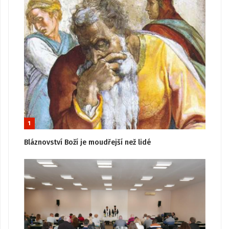
1
Bláznovství Boží je moudřejší než lidé