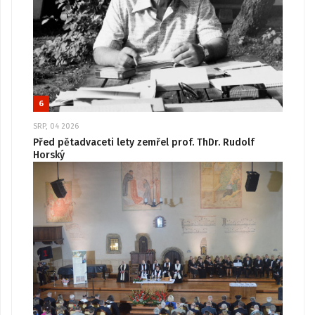
6
SRP, 04 2026
Před pětadvaceti lety zemřel prof. ThDr. Rudolf
Horský