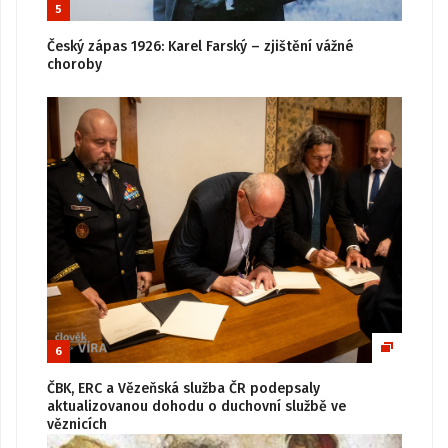
5
Český zápas 1926: Karel Farský – zjištění vážné
choroby
6
ČBK, ERC a Vězeňská služba ČR podepsaly
aktualizovanou dohodu o duchovní službě ve
věznicích