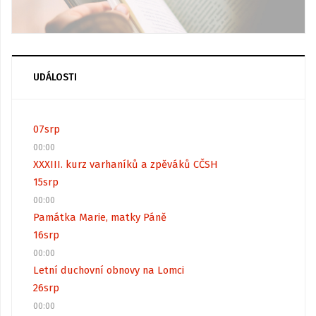
UDÁLOSTI
07
srp
00:00
XXXIII. kurz varhaníků a zpěváků CČSH
15
srp
00:00
Památka Marie, matky Páně
16
srp
00:00
Letní duchovní obnovy na Lomci
26
srp
00:00