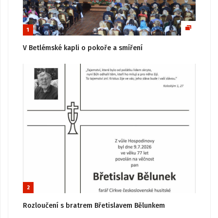
1
V Betlémské kapli o pokoře a smíření
2
Rozloučení s bratrem Břetislavem Bělunkem