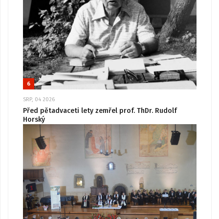
6
SRP, 04 2026
Před pětadvaceti lety zemřel prof. ThDr. Rudolf
Horský