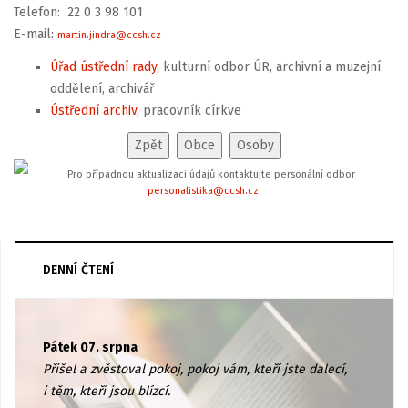
Telefon: 22 0 3 98 101
E-mail:
martin.jindra@ccsh.cz
Úřad ústřední rady
, kulturní odbor ÚR, archivní a muzejní
oddělení, archivář
Ústřední archiv
, pracovník církve
Pro případnou aktualizaci údajů kontaktujte personální odbor
personalistika@ccsh.cz
.
DENNÍ ČTENÍ
Pátek 07. srpna
Přišel a zvěstoval pokoj, pokoj vám, kteří jste dalecí,
i těm, kteří jsou blízcí.