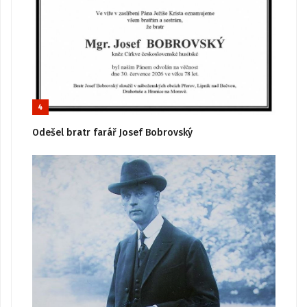
4
Odešel bratr farář Josef Bobrovský