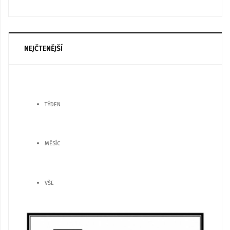
NEJČTENĚJŠÍ
TÝDEN
MĚSÍC
VŠE