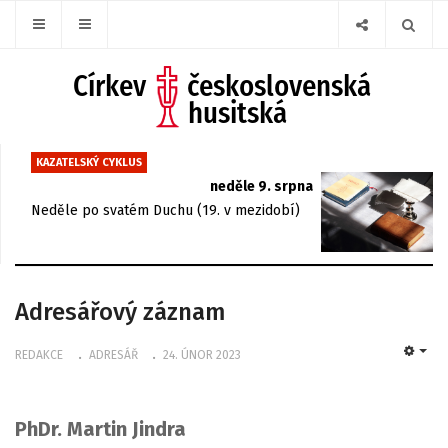
KAZATELSKÝ CYKLUS
neděle 9. srpna
Neděle po svatém Duchu (19. v mezidobí)
Adresářový záznam
REDAKCE
ADRESÁŘ
24. ÚNOR 2023
EMP
PhDr. Martin Jindra