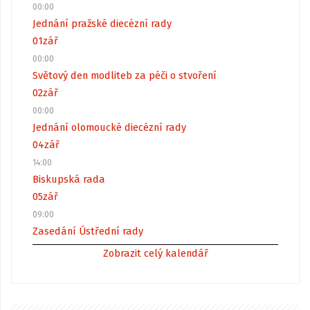
00:00
Jednání pražské diecézní rady
01
zář
00:00
Světový den modliteb za péči o stvoření
02
zář
00:00
Jednání olomoucké diecézní rady
04
zář
14:00
Biskupská rada
05
zář
09:00
Zasedání Ústřední rady
Zobrazit celý kalendář