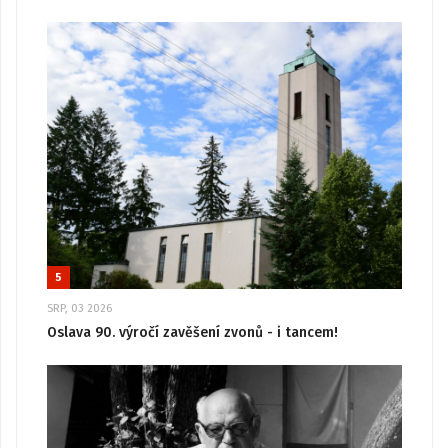
5
SRP, 03 2026
Oslava 90. výročí zavěšení zvonů - i tancem!