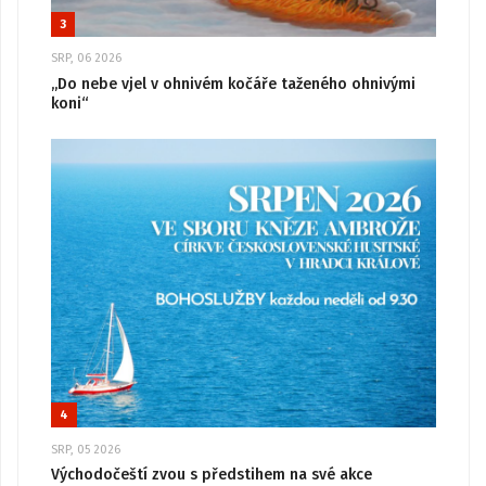
3
SRP, 06 2026
„Do nebe vjel v ohnivém kočáře taženého ohnivými
koni“
4
SRP, 05 2026
Východočeští zvou s předstihem na své akce