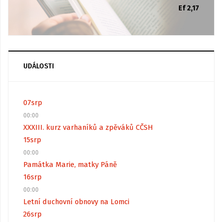
Ef 2,17
UDÁLOSTI
07
srp
00:00
XXXIII. kurz varhaníků a zpěváků CČSH
15
srp
00:00
Památka Marie, matky Páně
16
srp
00:00
Letní duchovní obnovy na Lomci
26
srp