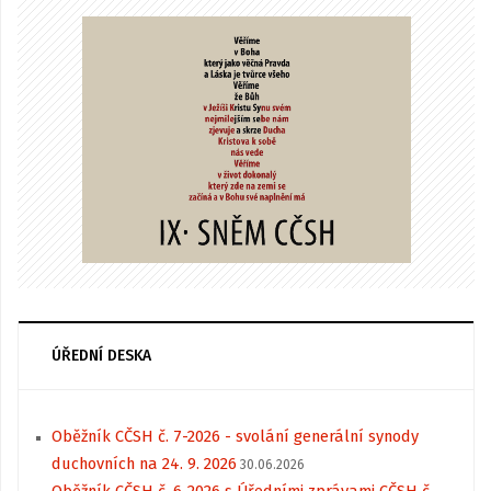
ÚŘEDNÍ DESKA
Oběžník CČSH č. 7-2026 - svolání generální synody
duchovních na 24. 9. 2026
30.06.2026
Oběžník CČSH č. 6-2026 s Úředními zprávami CČSH č.