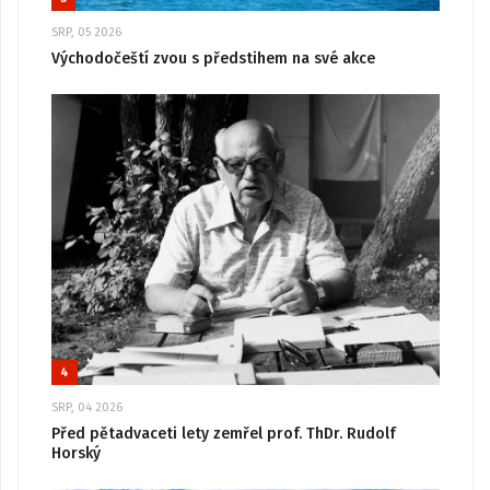
SRP, 05 2026
Východočeští zvou s předstihem na své akce
4
SRP, 04 2026
Před pětadvaceti lety zemřel prof. ThDr. Rudolf
Horský