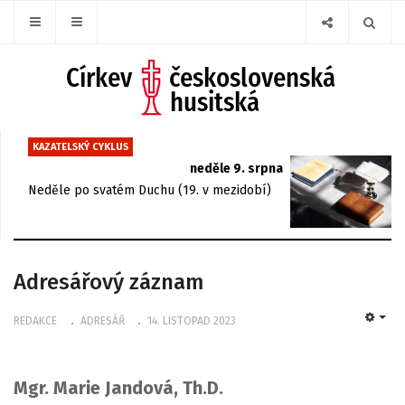
KAZATELSKÝ CYKLUS
neděle 9. srpna
Neděle po svatém Duchu (19. v mezidobí)
Adresářový záznam
REDAKCE
ADRESÁŘ
14. LISTOPAD 2023
EMP
Mgr. Marie Jandová, Th.D.