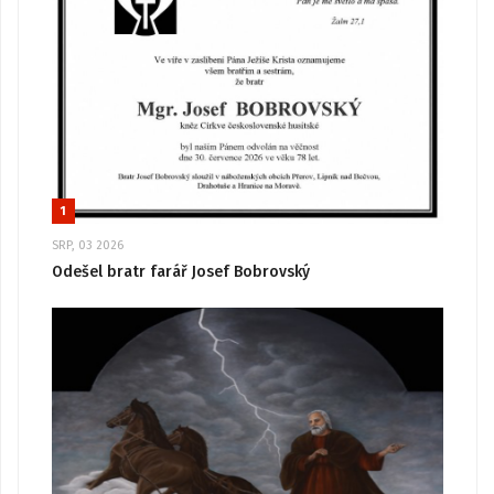
1
SRP, 03 2026
Odešel bratr farář Josef Bobrovský