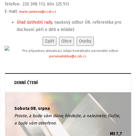
Telefon: 220 398 113, 604 225 512
E-mail:
marie.jandova@ccsh.cz
Úřad ústřední rady
, naukový odbor ÚR, referentka pro
duchovní péči o děti a mládež
Pro případnou aktualizaci údajů kontaktujte personální odbor
personalistika@ccsh.cz
.
DENNÍ ČTENÍ
Sobota 08. srpna
Proste, a bude vám dáno; hledejte, a naleznete; tlučte,
a bude vám otevřeno.
Mt 7,7