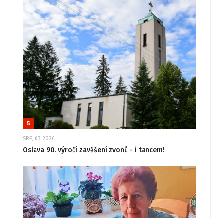
5
SRP, 03 2026
Oslava 90. výročí zavěšení zvonů - i tancem!