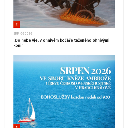
2
SRP, 06 2026
„Do nebe vjel v ohnivém kočáře taženého ohnivými
koni“
3