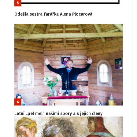
5
Odešla sestra farářka Alena Plocarová
6
Letní „pel mel“ našimi sbory a s jejich členy