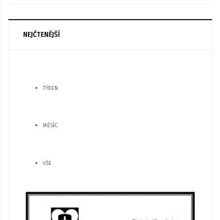
NEJČTENĚJŠÍ
TÝDEN
MĚSÍC
VŠE