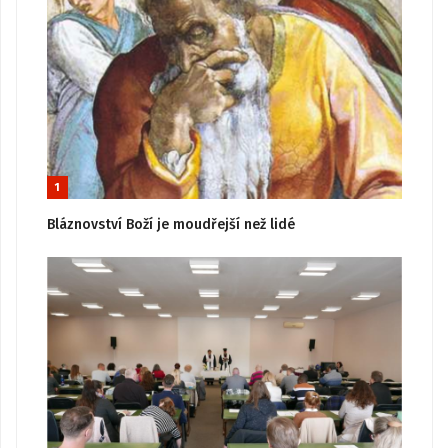
1
Bláznovství Boží je moudřejší než lidé