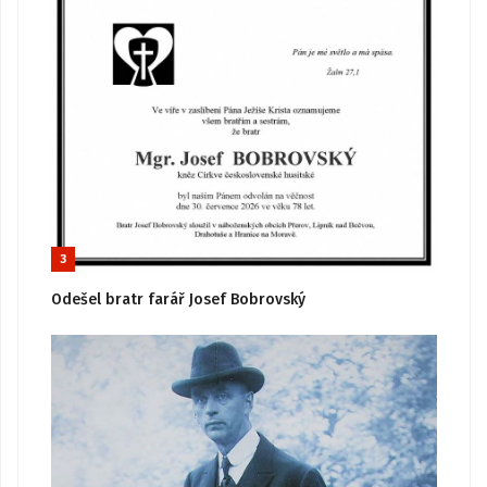
3
Odešel bratr farář Josef Bobrovský