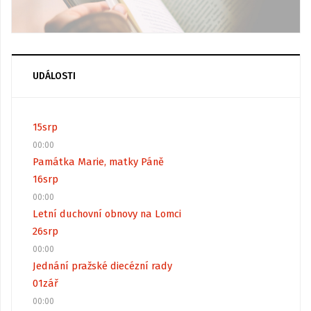
UDÁLOSTI
15
srp
00:00
Památka Marie, matky Páně
16
srp
00:00
Letní duchovní obnovy na Lomci
26
srp
00:00
Jednání pražské diecézní rady
01
zář
00:00