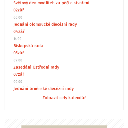
Světový den modliteb za péči o stvoření
02
zář
00:00
Jednání olomoucké diecézní rady
04
zář
14:00
Biskupská rada
05
zář
09:00
Zasedání Ústřední rady
07
zář
00:00
Jednání brněnské diecézní rady
Zobrazit celý kalendář