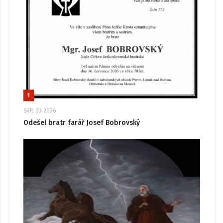
1
SRP, 03 2026
Odešel bratr farář Josef Bobrovský