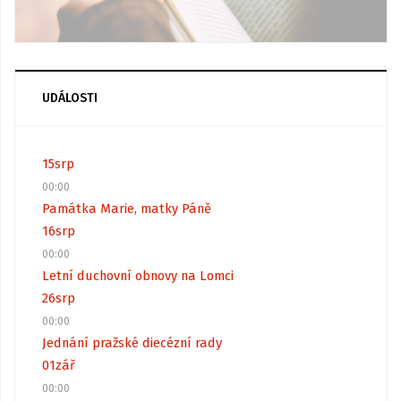
UDÁLOSTI
15
srp
00:00
Památka Marie, matky Páně
16
srp
00:00
Letní duchovní obnovy na Lomci
26
srp
00:00
Jednání pražské diecézní rady
01
zář
00:00