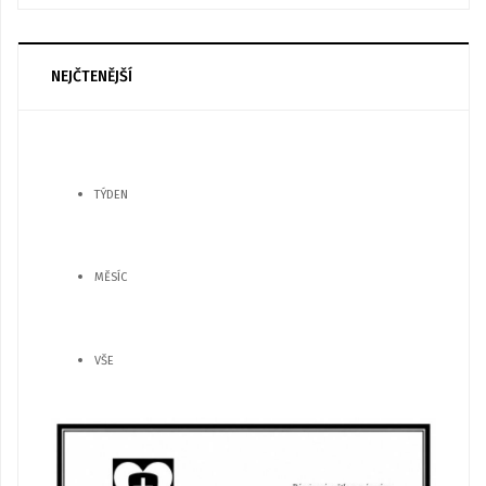
NEJČTENĚJŠÍ
TÝDEN
MĚSÍC
VŠE