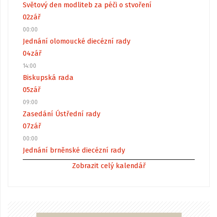
Světový den modliteb za péči o stvoření
02
zář
00:00
Jednání olomoucké diecézní rady
04
zář
14:00
Biskupská rada
05
zář
09:00
Zasedání Ústřední rady
07
zář
00:00
Jednání brněnské diecézní rady
Zobrazit celý kalendář