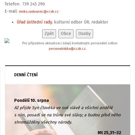
Telefon: 739 245 290
E-mail:
mirko.radusevic@ccsh.cz
Úřad ústřední rady
, kulturní odbor ÚR, redaktor
Pro případnou aktualizaci údajů kontaktujte personální odbor
personalistika@ccsh.cz
.
DENNÍ ČTENÍ
Pondělí 10. srpna
Až přijde Syn člověka ve své slávě a všichni andělé
s ním, posadí se na trůnu své slávy; a budou před něho
shromážděny všechny národy.
Mt 25,31–32