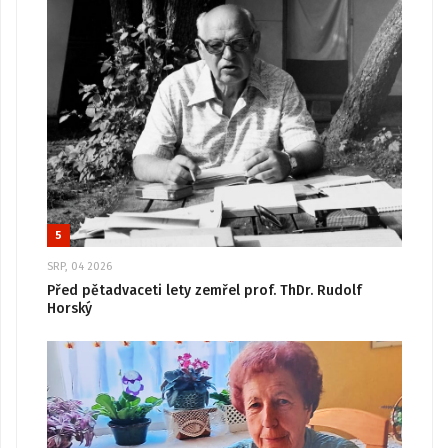
5
SRP, 04 2026
Před pětadvaceti lety zemřel prof. ThDr. Rudolf
Horský