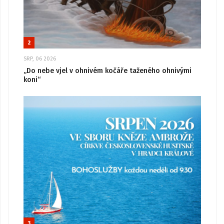
2
SRP, 06 2026
„Do nebe vjel v ohnivém kočáře taženého ohnivými
koni“
3