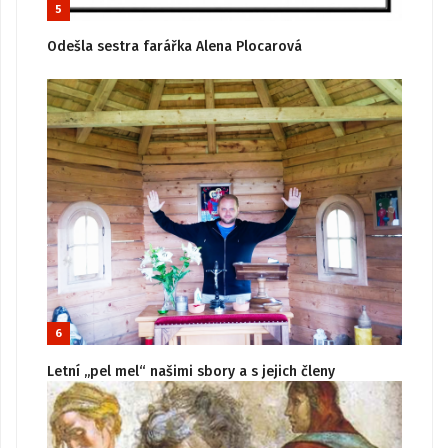
5
Odešla sestra farářka Alena Plocarová
6
Letní „pel mel“ našimi sbory a s jejich členy