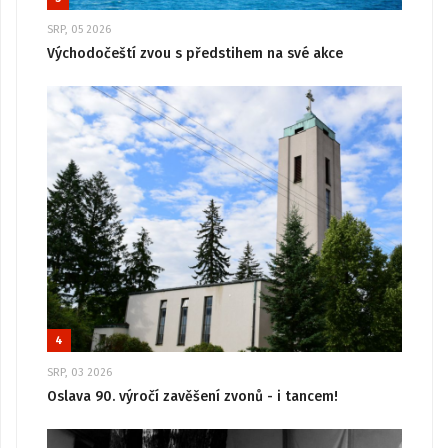
SRP, 05 2026
Východočeští zvou s předstihem na své akce
4
SRP, 03 2026
Oslava 90. výročí zavěšení zvonů - i tancem!