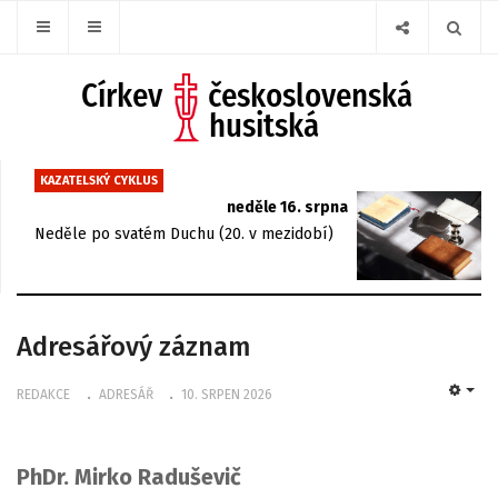
KAZATELSKÝ CYKLUS
neděle 16. srpna
Neděle po svatém Duchu (20. v mezidobí)
Adresářový záznam
REDAKCE
ADRESÁŘ
10. SRPEN 2026
EMP
PhDr. Mirko Raduševič