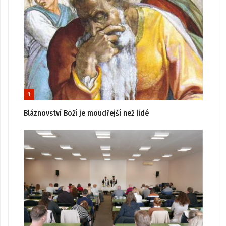
1
Bláznovství Boží je moudřejší než lidé