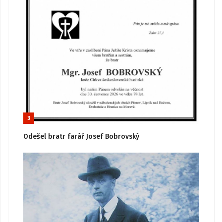
3
Odešel bratr farář Josef Bobrovský