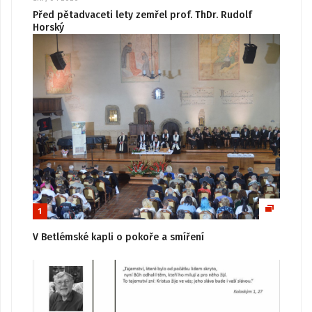
Před pětadvaceti lety zemřel prof. ThDr. Rudolf
Horský
1
V Betlémské kapli o pokoře a smíření