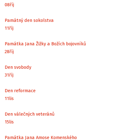
08
říj
Památný den sokolstva
11
říj
Památka Jana Žižky a Božích bojovníků
28
říj
Den svobody
31
říj
Den reformace
11
lis
Den válečných veteránů
15
lis
Památka Jana Amose Komenského