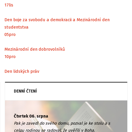
17
lis
Den boje za svobodu a demokracii a Mezinárodní den
studentstva
05
pro
Mezinárodní den dobrovolníků
10
pro
Den lidských práv
DENNÍ ČTENÍ
Čtvrtek 06. srpna
Pak je zavedl do svého domu, pozval je ke stolu a s
celou rodinou se radoval, že uvěřili v Boha.