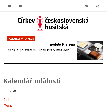
KAZATELSKÝ CYKLUS
neděle 9. srpna
Neděle po svatém Duchu (19. v mezidobí)
Kalendář událostí
Rok
Měsíc