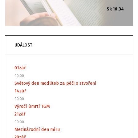
Sk 16,34
UDÁLOSTI
01
zář
00:00
Světový den modliteb za péči o stvoření
14
zář
00:00
Výročí úmrtí TGM
21
zář
00:00
Mezinárodní den míru
28
zář