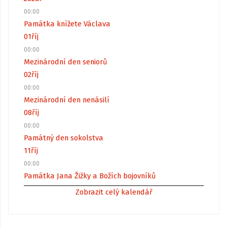
00:00
Památka knížete Václava
01
říj
00:00
Mezinárodní den seniorů
02
říj
00:00
Mezinárodní den nenásilí
08
říj
00:00
Památný den sokolstva
11
říj
00:00
Památka Jana Žižky a Božích bojovníků
Zobrazit celý kalendář