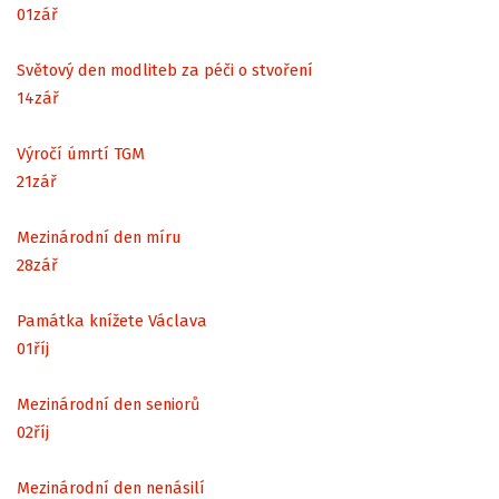
01
zář
Světový den modliteb za péči o stvoření
14
zář
Výročí úmrtí TGM
21
zář
Mezinárodní den míru
28
zář
Památka knížete Václava
01
říj
Mezinárodní den seniorů
02
říj
Mezinárodní den nenásilí