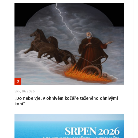
3
SRP, 06 2026
„Do nebe vjel v ohnivém kočáře taženého ohnivými
koni“