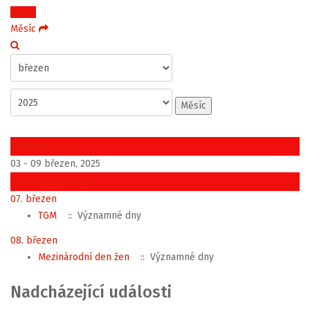
Týden
Měsíc
Měsíc
Předchozí týden
03 - 09 březen, 2025
Následující týden
07. březen
TGM
:: Významné dny
08. březen
Mezinárodní den žen
:: Významné dny
Nadcházející události