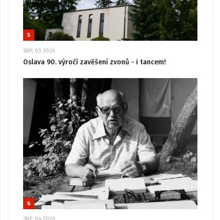
5
SRP, 03 2026
Oslava 90. výročí zavěšení zvonů - i tancem!
6
SRP, 04 2026