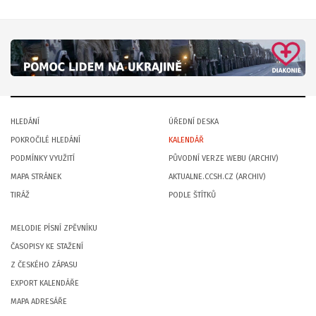
HLEDÁNÍ
ÚŘEDNÍ DESKA
POKROČILÉ HLEDÁNÍ
KALENDÁŘ
PODMÍNKY VYUŽITÍ
PŮVODNÍ VERZE WEBU (ARCHIV)
MAPA STRÁNEK
AKTUALNE.CCSH.CZ (ARCHIV)
TIRÁŽ
PODLE ŠTÍTKŮ
MELODIE PÍSNÍ ZPĚVNÍKU
ČASOPISY KE STAŽENÍ
Z ČESKÉHO ZÁPASU
EXPORT KALENDÁŘE
MAPA ADRESÁŘE