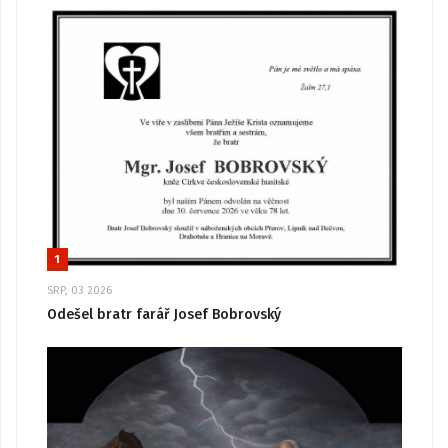
1
SRP, 03 2026
Odešel bratr farář Josef Bobrovský