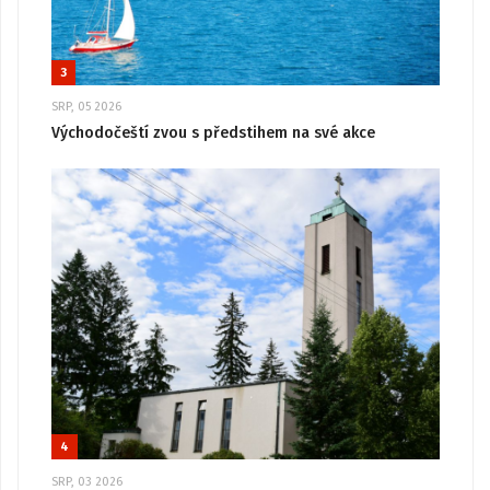
3
SRP, 05 2026
Východočeští zvou s předstihem na své akce
4
SRP, 03 2026