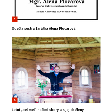
5
Odešla sestra farářka Alena Plocarová
6
Letní „pel mel“ našimi sbory a s jejich členy