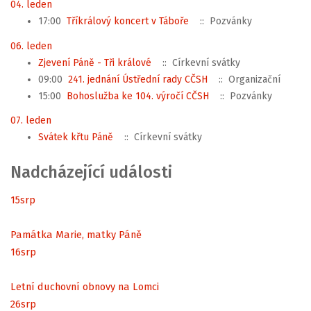
04. leden
17:00
Tříkrálový koncert v Táboře
:: Pozvánky
06. leden
Zjevení Páně - Tři králové
:: Církevní svátky
09:00
241. jednání Ústřední rady CČSH
:: Organizační
15:00
Bohoslužba ke 104. výročí CČSH
:: Pozvánky
07. leden
Svátek křtu Páně
:: Církevní svátky
Nadcházející události
15
srp
Památka Marie, matky Páně
16
srp
Letní duchovní obnovy na Lomci
26
srp