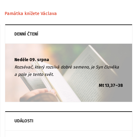
Památka knížete Václava
DENNÍ ČTENÍ
Neděle 09. srpna
Rozsévač, který rozsívá dobré semeno, je Syn člověka
a pole je tento svět.
Mt 13,37–38
UDÁLOSTI