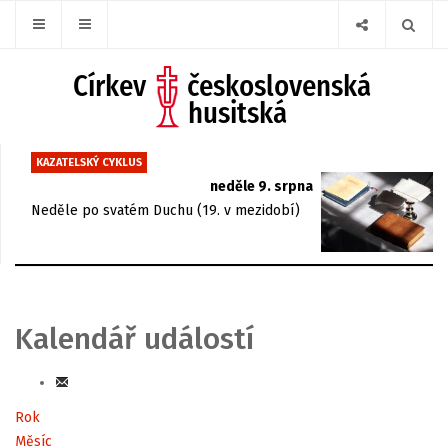
KAZATELSKÝ CYKLUS
neděle 9. srpna
Neděle po svatém Duchu (19. v mezidobí)
Kalendář událostí
Rok
Měsíc