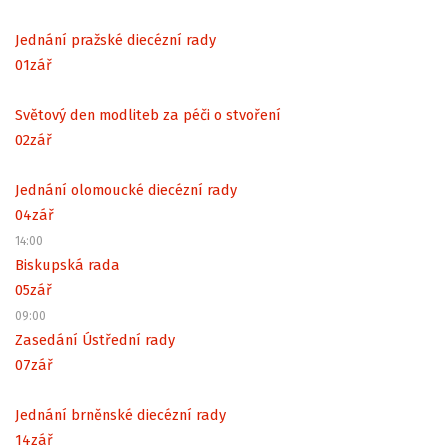
Jednání pražské diecézní rady
01
zář
Světový den modliteb za péči o stvoření
02
zář
Jednání olomoucké diecézní rady
04
zář
14:00
Biskupská rada
05
zář
09:00
Zasedání Ústřední rady
07
zář
Jednání brněnské diecézní rady
14
zář