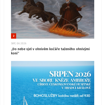
2
SRP, 06 2026
„Do nebe vjel v ohnivém kočáře taženého ohnivými
koni“