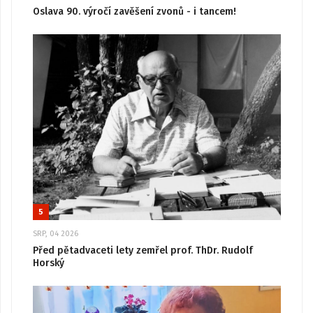
Oslava 90. výročí zavěšení zvonů - i tancem!
5
SRP, 04 2026
Před pětadvaceti lety zemřel prof. ThDr. Rudolf
Horský