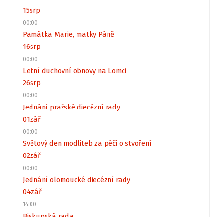
15
srp
00:00
Památka Marie, matky Páně
16
srp
00:00
Letní duchovní obnovy na Lomci
26
srp
00:00
Jednání pražské diecézní rady
01
zář
00:00
Světový den modliteb za péči o stvoření
02
zář
00:00
Jednání olomoucké diecézní rady
04
zář
14:00
Biskupská rada