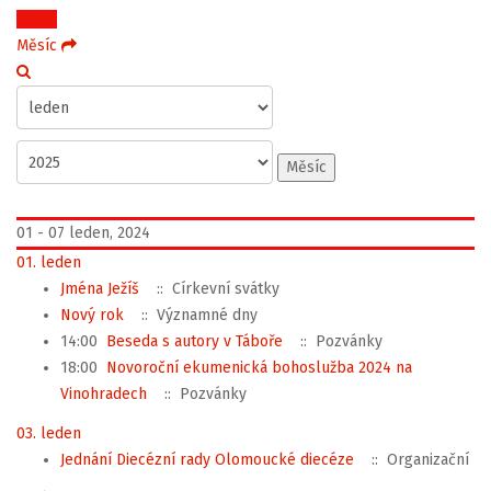
Týden
Měsíc
Měsíc
01 - 07 leden, 2024
01. leden
Jména Ježíš
:: Církevní svátky
Nový rok
:: Významné dny
14:00
Beseda s autory v Táboře
:: Pozvánky
18:00
Novoroční ekumenická bohoslužba 2024 na
Vinohradech
:: Pozvánky
03. leden
Jednání Diecézní rady Olomoucké diecéze
:: Organizační