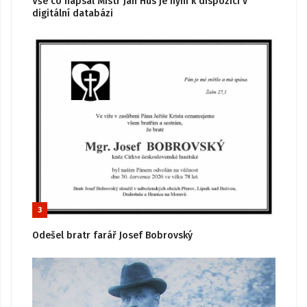
Vše co napsal Mistr Jan Hus je nyní k dispozici v
digitální databázi
3
Odešel bratr farář Josef Bobrovský