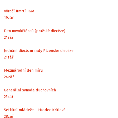
Výročí úmrtí TGM
19
zář
Den novokřtěnců (pražské diecéze)
21
zář
Jednání diecézní rady Plzeňské diecéze
21
zář
Mezinárodní den míru
24
zář
Generální synoda duchovních
25
zář
Setkání mládeže – Hradec Králové
28
zář