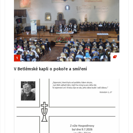
1
V Betlémské kapli o pokoře a smíření