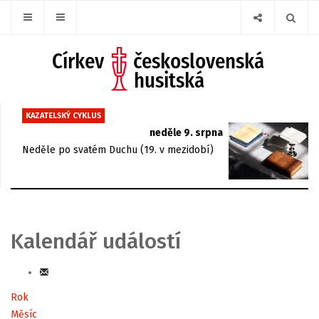
KAZATELSKÝ CYKLUS
neděle 9. srpna
Neděle po svatém Duchu (19. v mezidobí)
Kalendář událostí
Rok
Měsíc