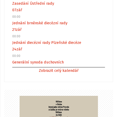
Zasedání Ústřední rady
07
zář
00:00
Jednání brněnské diecézní rady
21
zář
00:00
Jednání diecézní rady Plzeňské diecéze
24
zář
00:00
Generální synoda duchovních
Zobrazit celý kalendář