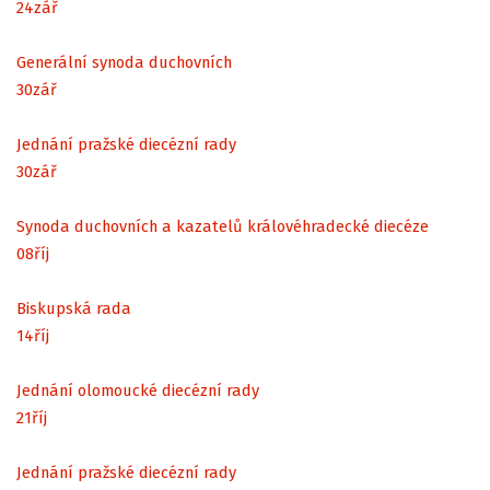
24
zář
Generální synoda duchovních
30
zář
Jednání pražské diecézní rady
30
zář
Synoda duchovních a kazatelů královéhradecké diecéze
08
říj
Biskupská rada
14
říj
Jednání olomoucké diecézní rady
21
říj
Jednání pražské diecézní rady