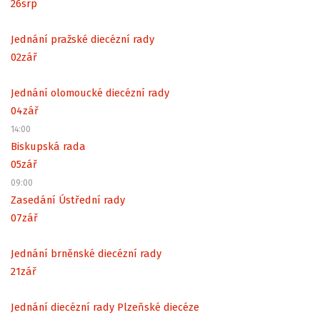
26
srp
Jednání pražské diecézní rady
02
zář
Jednání olomoucké diecézní rady
04
zář
14:00
Biskupská rada
05
zář
09:00
Zasedání Ústřední rady
07
zář
Jednání brněnské diecézní rady
21
zář
Jednání diecézní rady Plzeňské diecéze