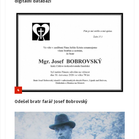
digitální databázi
4
Odešel bratr farář Josef Bobrovský