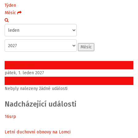
Týden
Měsíc
Měsíc
Předchozí den
pátek, 1. leden 2027
Následující den
Nebyly nalezeny žádné události
Nadcházející události
16
srp
Letní duchovní obnovy na Lomci