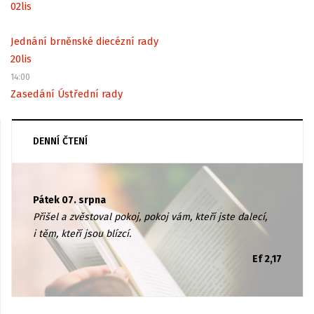
02
lis
Jednání brněnské diecézní rady
20
lis
14:00
Zasedání Ústřední rady
DENNÍ ČTENÍ
Pátek 07. srpna
Přišel a zvěstoval pokoj, pokoj vám, kteří jste dalecí,
i těm, kteří jsou blízcí.
Ef 2,17