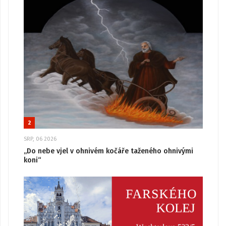
2
SRP, 06 2026
„Do nebe vjel v ohnivém kočáře taženého ohnivými
koni“