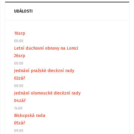
UDÁLOSTI
16
srp
00:00
Letní duchovní obnovy na Lomci
26
srp
00:00
Jednání pražské diecézní rady
02
zář
00:00
Jednání olomoucké diecézní rady
04
zář
14:00
Biskupská rada
05
zář
09:00