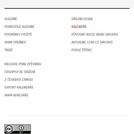
HLEDÁNÍ
ÚŘEDNÍ DESKA
POKROČILÉ HLEDÁNÍ
KALENDÁŘ
PODMÍNKY VYUŽITÍ
PŮVODNÍ VERZE WEBU (ARCHIV)
MAPA STRÁNEK
AKTUALNE.CCSH.CZ (ARCHIV)
TIRÁŽ
PODLE ŠTÍTKŮ
MELODIE PÍSNÍ ZPĚVNÍKU
ČASOPISY KE STAŽENÍ
Z ČESKÉHO ZÁPASU
EXPORT KALENDÁŘE
MAPA ADRESÁŘE